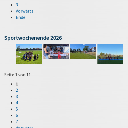
3
Vorwärts
Ende
Sportwochenende 2026
Seite 1 von 11
1
2
3
4
5
6
7
Vorwärts