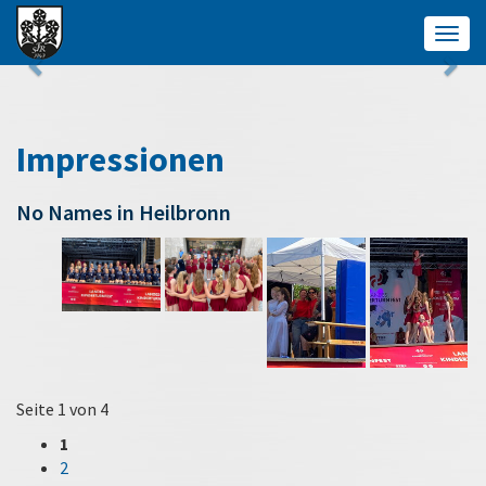
Togg
navig
Impressionen
No Names in Heilbronn
Seite 1 von 4
1
2