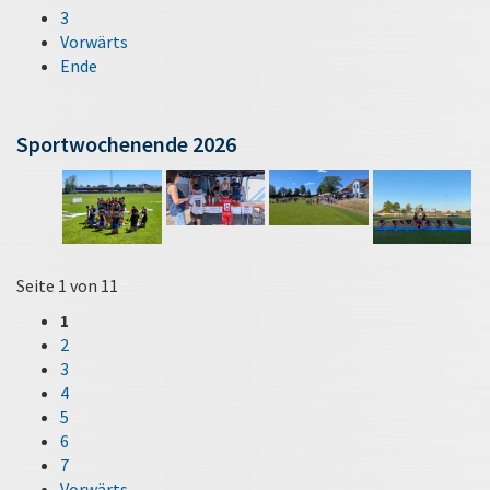
3
Vorwärts
Ende
Sportwochenende 2026
Seite 1 von 11
1
2
3
4
5
6
7
Vorwärts