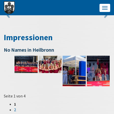
Togg
navig
Impressionen
No Names in Heilbronn
Seite 1 von 4
1
2