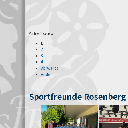
Seite 1 von 4
1
2
3
4
Vorwärts
Ende
Sportfreunde Rosenberg 