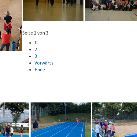
Seite 1 von 3
1
2
3
Vorwärts
Ende