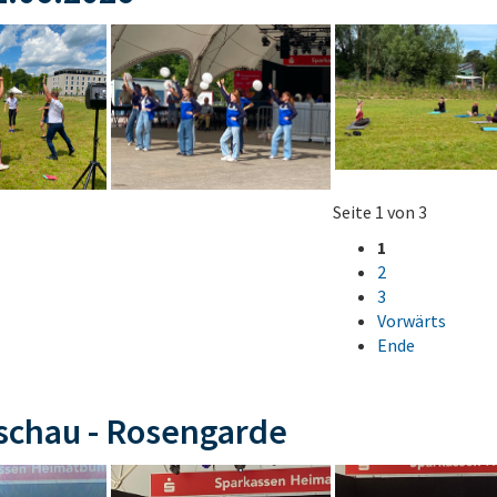
Seite 1 von 3
1
2
3
Vorwärts
Ende
schau - Rosengarde