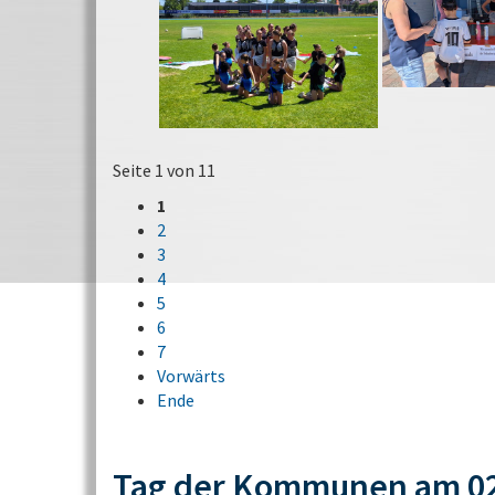
Seite 1 von 11
1
2
3
4
5
6
7
Vorwärts
Ende
Tag der Kommunen am 02