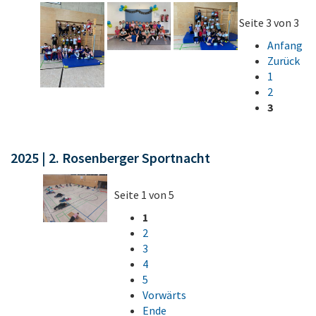
Seite 3 von 3
Anfang
Zurück
1
2
3
2025 | 2. Rosenberger Sportnacht
Seite 1 von 5
1
2
3
4
5
Vorwärts
Ende