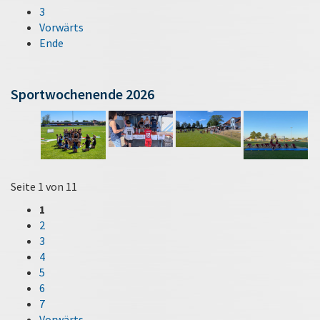
3
Vorwärts
Ende
Sportwochenende 2026
Seite 1 von 11
1
2
3
4
5
6
7
Vorwärts