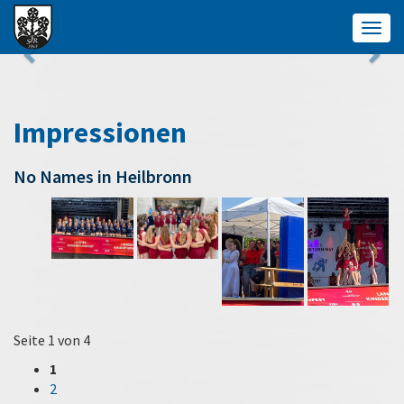
Togg
navig
Impressionen
No Names in Heilbronn
Seite 1 von 4
1
2