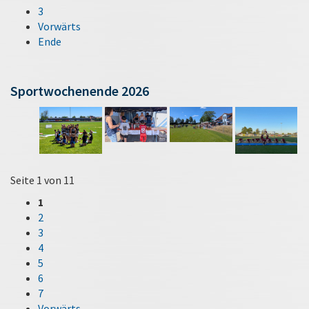
3
Vorwärts
Ende
Sportwochenende 2026
Seite 1 von 11
1
2
3
4
5
6
7
Vorwärts