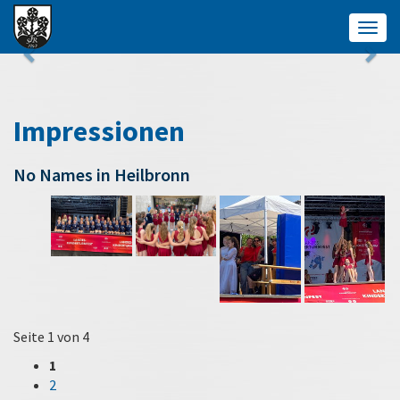
Togg
navig
Impressionen
No Names in Heilbronn
Seite 1 von 4
1
2