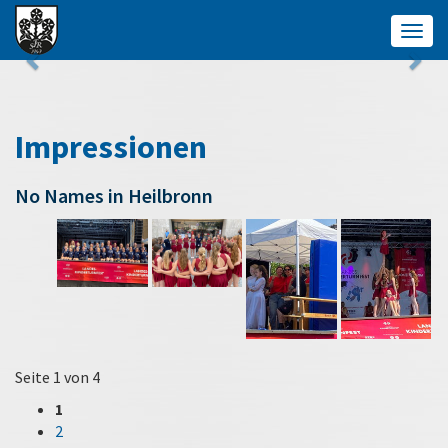
Togg
navig
Impressionen
No Names in Heilbronn
Seite 1 von 4
1
2