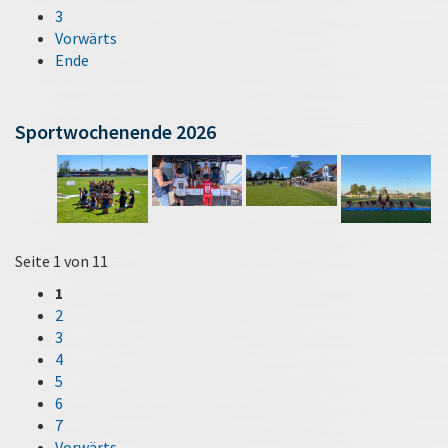
3
Vorwärts
Ende
Sportwochenende 2026
Seite 1 von 11
1
2
3
4
5
6
7
Vorwärts