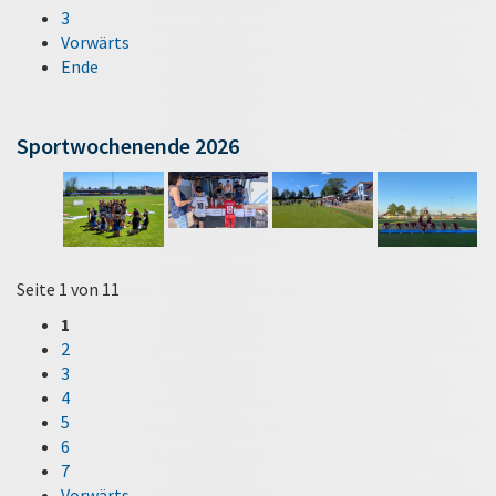
3
Vorwärts
Ende
Sportwochenende 2026
Seite 1 von 11
1
2
3
4
5
6
7
Vorwärts