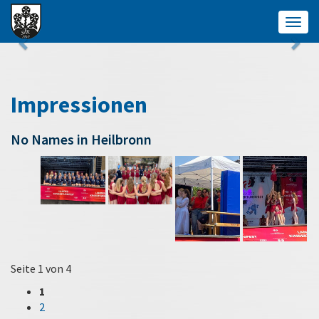
Togg
navig
Impressionen
No Names in Heilbronn
Seite 1 von 4
1
2