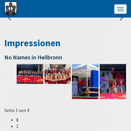
Togg
navig
Impressionen
No Names in Heilbronn
Seite 1 von 4
1
2