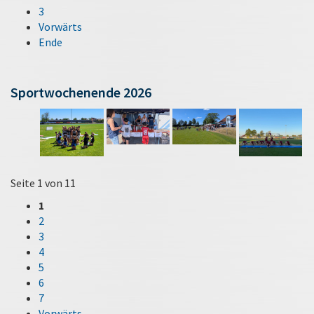
3
Vorwärts
Ende
Sportwochenende 2026
Seite 1 von 11
1
2
3
4
5
6
7
Vorwärts