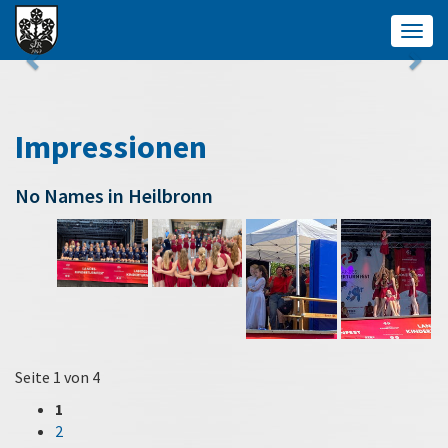
Togg
navig
Impressionen
No Names in Heilbronn
Seite 1 von 4
1
2