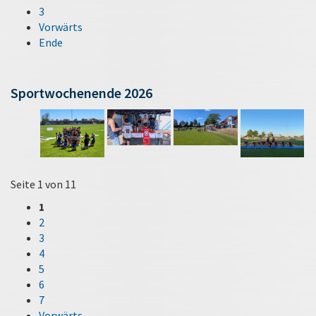
3
Vorwärts
Ende
Sportwochenende 2026
Seite 1 von 11
1
2
3
4
5
6
7
Vorwärts