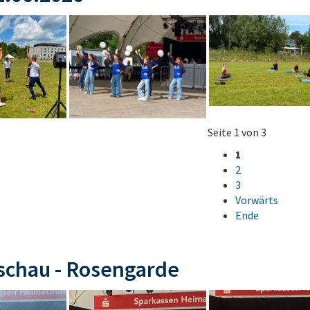
Seite 1 von 3
1
2
3
Vorwärts
Ende
schau - Rosengarde