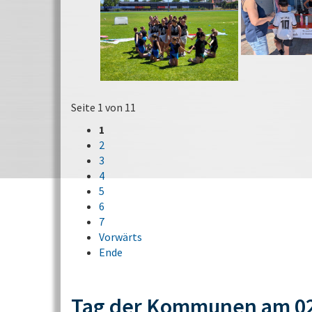
Seite 1 von 11
1
2
3
4
5
6
7
Vorwärts
Ende
Tag der Kommunen am 02