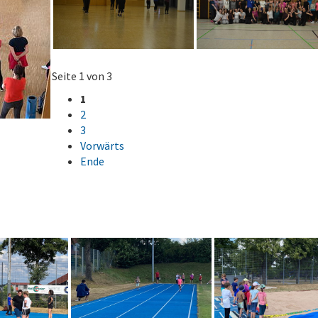
Seite 1 von 3
1
2
3
Vorwärts
Ende