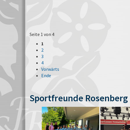
Seite 1 von 4
1
2
3
4
Vorwärts
Ende
Sportfreunde Rosenberg 