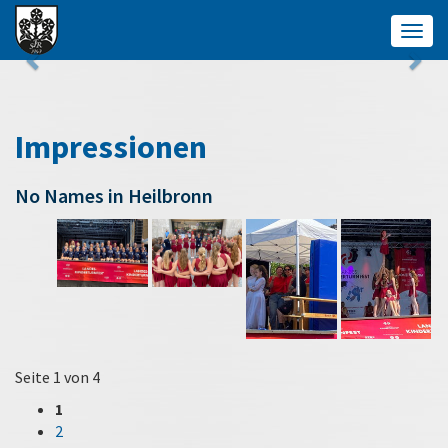
Togg
navig
Impressionen
No Names in Heilbronn
Seite 1 von 4
1
2