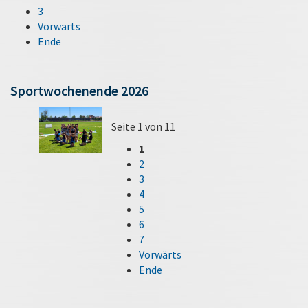
3
Vorwärts
Ende
Sportwochenende 2026
Seite 1 von 11
1
2
3
4
5
6
7
Vorwärts
Ende