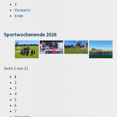
3
Vorwärts
Ende
Sportwochenende 2026
Seite 1 von 11
1
2
3
4
5
6
7
Vorwärts