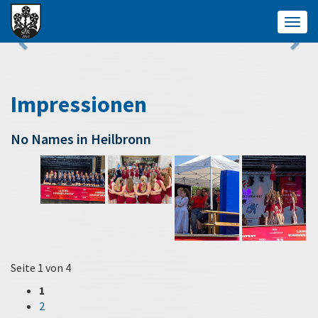
Togg
navig
Impressionen
No Names in Heilbronn
Seite 1 von 4
1
2