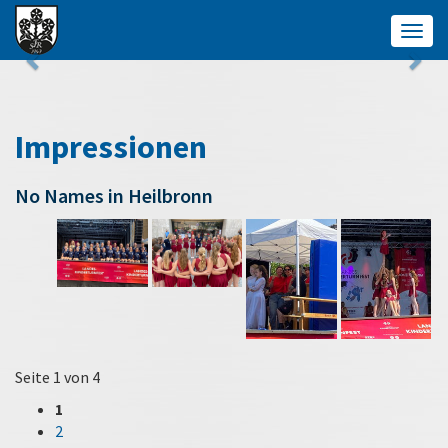
Togg
navig
Impressionen
No Names in Heilbronn
Seite 1 von 4
1
2