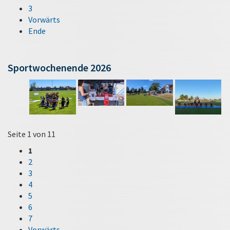
3
Vorwärts
Ende
Sportwochenende 2026
Seite 1 von 11
1
2
3
4
5
6
7
Vorwärts