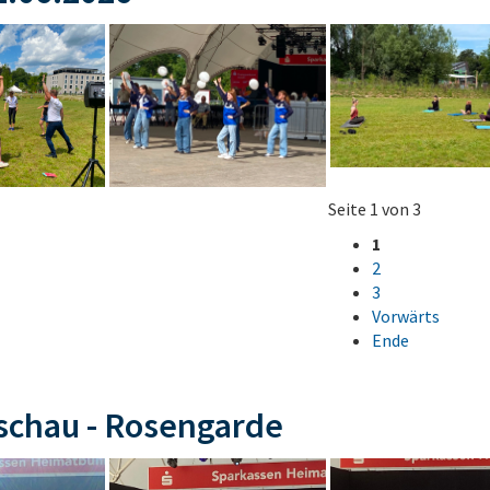
Seite 1 von 3
1
2
3
Vorwärts
Ende
schau - Rosengarde