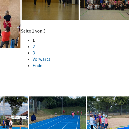
Seite 1 von 3
1
2
3
Vorwärts
Ende