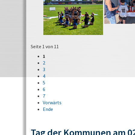
Seite 1 von 11
1
2
3
4
5
6
7
Vorwärts
Ende
Tag der Kommunen am 02