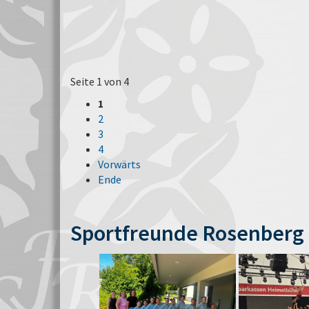
Seite 1 von 4
1
2
3
4
Vorwärts
Ende
Sportfreunde Rosenberg 