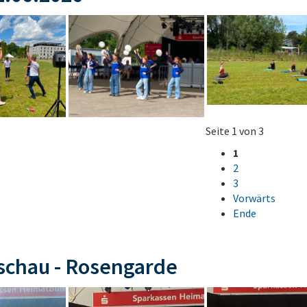
Seite 1 von 3
1
2
3
Vorwärts
Ende
schau - Rosengarde