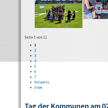
Seite 1 von 11
1
2
3
4
5
6
7
Vorwärts
Ende
Tag der Kommunen am 02