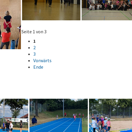
Seite 1 von 3
1
2
3
Vorwärts
Ende