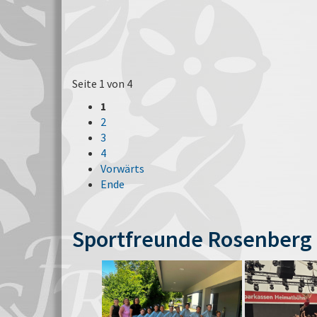
Seite 1 von 4
1
2
3
4
Vorwärts
Ende
Sportfreunde Rosenberg 