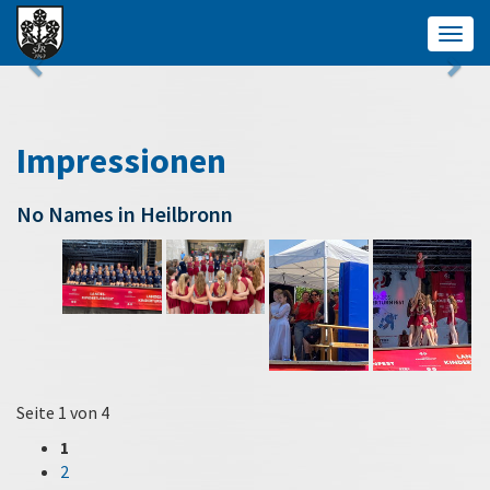
Togg
navig
Impressionen
No Names in Heilbronn
Seite 1 von 4
1
2