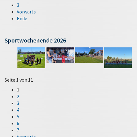
3
Vorwärts
Ende
Sportwochenende 2026
Seite 1 von 11
1
2
3
4
5
6
7
Vorwärts