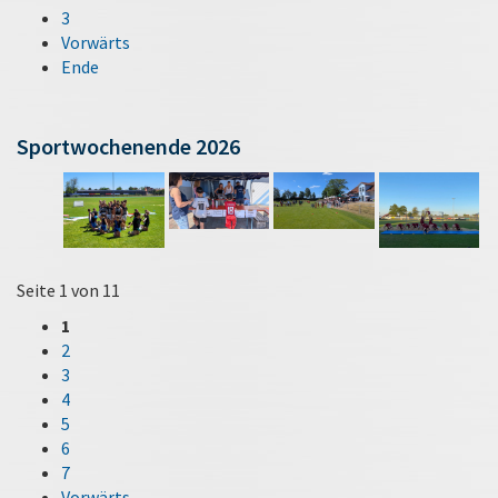
3
Vorwärts
Ende
Sportwochenende 2026
Seite 1 von 11
1
2
3
4
5
6
7
Vorwärts