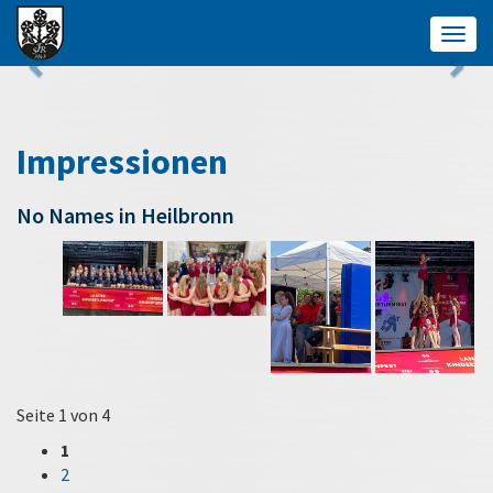
Togg
navig
Impressionen
No Names in Heilbronn
Seite 1 von 4
1
2