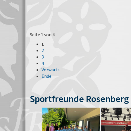
Seite 1 von 4
1
2
3
4
Vorwärts
Ende
Sportfreunde Rosenberg 