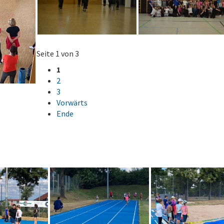
Seite 1 von 3
1
2
3
Vorwärts
Ende