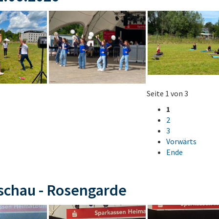
Seite 1 von 3
1
2
3
Vorwärts
Ende
schau - Rosengarde