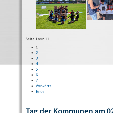
Seite 1 von 11
1
2
3
4
5
6
7
Vorwärts
Ende
Tag der Kommunen am 02