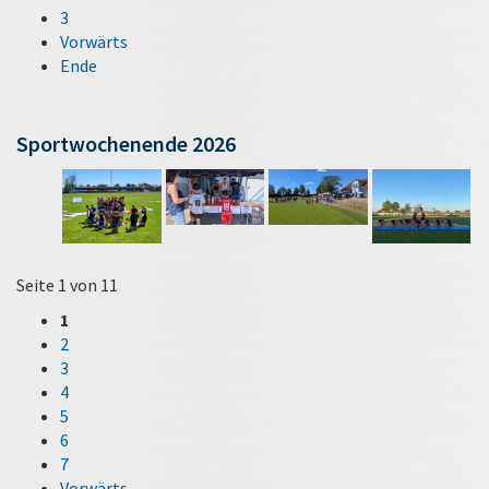
3
Vorwärts
Ende
Sportwochenende 2026
Seite 1 von 11
1
2
3
4
5
6
7
Vorwärts