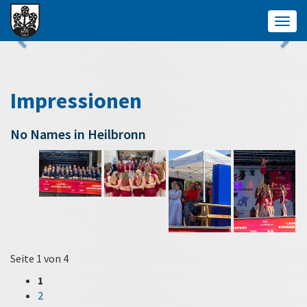
Togg
navig
Impressionen
No Names in Heilbronn
Seite 1 von 4
1
2