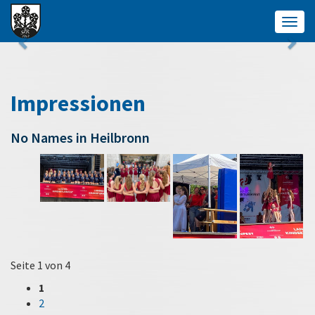
Togg
navig
Impressionen
No Names in Heilbronn
Seite 1 von 4
1
2