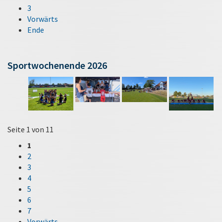
3
Vorwärts
Ende
Sportwochenende 2026
Seite 1 von 11
1
2
3
4
5
6
7
Vorwärts