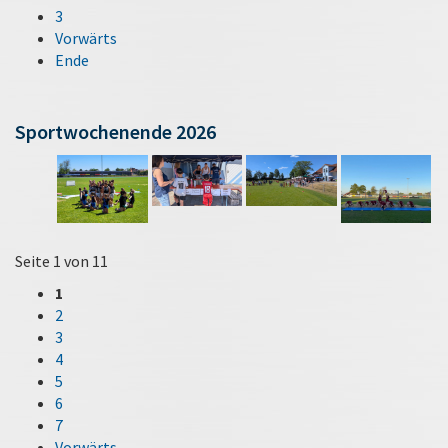
3
Vorwärts
Ende
Sportwochenende 2026
Seite 1 von 11
1
2
3
4
5
6
7
Vorwärts