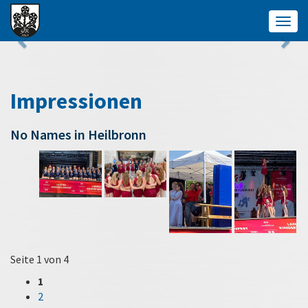
Togg
navig
Impressionen
No Names in Heilbronn
Seite 1 von 4
1
2