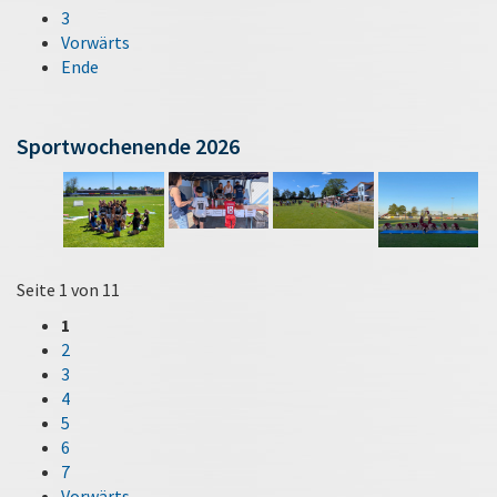
3
Vorwärts
Ende
Sportwochenende 2026
Seite 1 von 11
1
2
3
4
5
6
7
Vorwärts