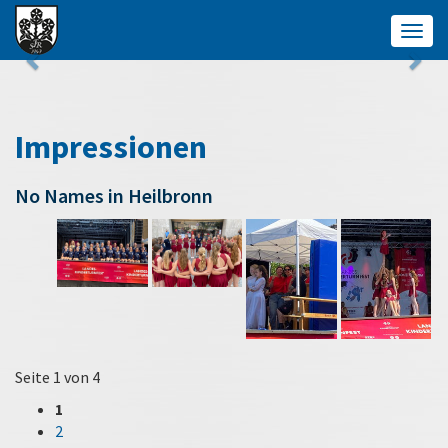
Togg
navig
Impressionen
No Names in Heilbronn
Seite 1 von 4
1
2