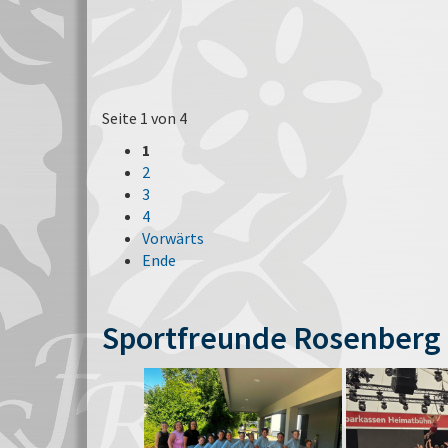
Seite 1 von 4
1
2
3
4
Vorwärts
Ende
Sportfreunde Rosenberg 