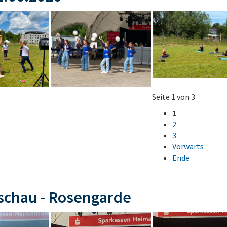
Seite 1 von 3
1
2
3
Vorwärts
Ende
schau - Rosengarde