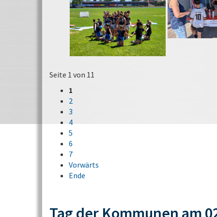
Seite 1 von 11
1
2
3
4
5
6
7
Vorwärts
Ende
Tag der Kommunen am 02