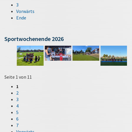
3
Vorwärts
Ende
Sportwochenende 2026
Seite 1 von 11
1
2
3
4
5
6
7
Vorwärts