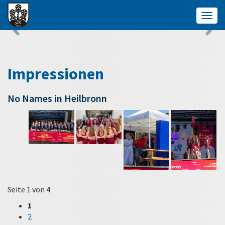
Togg
navig
Impressionen
No Names in Heilbronn
Seite 1 von 4
1
2