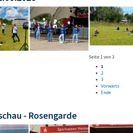
Seite 1 von 3
1
2
3
Vorwärts
Ende
schau - Rosengarde