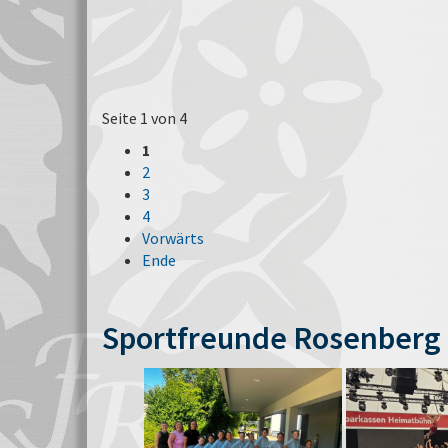
Seite 1 von 4
1
2
3
4
Vorwärts
Ende
Sportfreunde Rosenberg 