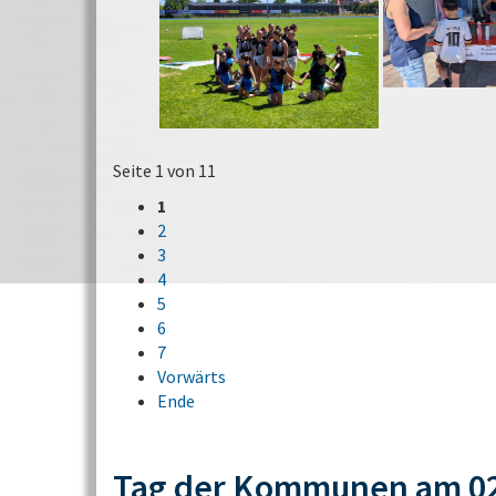
Seite 1 von 11
1
2
3
4
5
6
7
Vorwärts
Ende
Tag der Kommunen am 02