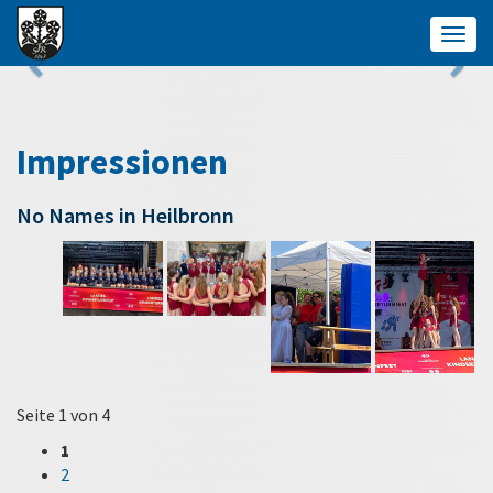
Togg
navig
Impressionen
No Names in Heilbronn
Seite 1 von 4
1
2