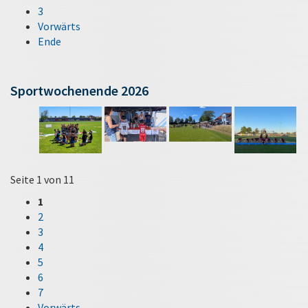
3
Vorwärts
Ende
Sportwochenende 2026
Seite 1 von 11
1
2
3
4
5
6
7
Vorwärts