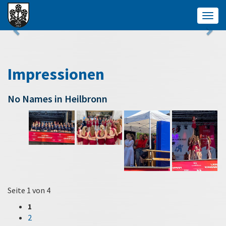
Togg
navig
Impressionen
No Names in Heilbronn
Seite 1 von 4
1
2