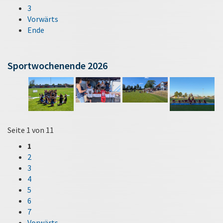
3
Vorwärts
Ende
Sportwochenende 2026
Seite 1 von 11
1
2
3
4
5
6
7
Vorwärts