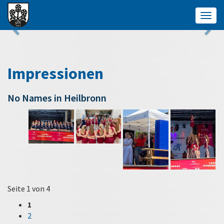
Togg
navig
Impressionen
No Names in Heilbronn
Seite 1 von 4
1
2