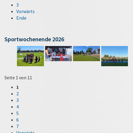
3
Vorwärts
Ende
Sportwochenende 2026
Seite 1 von 11
1
2
3
4
5
6
7
Vorwärts