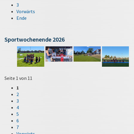
3
Vorwärts
Ende
Sportwochenende 2026
Seite 1 von 11
1
2
3
4
5
6
7
Vorwärts