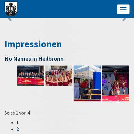
Togg
navig
Impressionen
No Names in Heilbronn
Seite 1 von 4
1
2