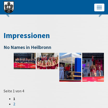
Togg
navig
Impressionen
No Names in Heilbronn
Seite 1 von 4
1
2