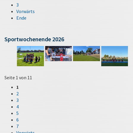
3
Vorwärts
Ende
Sportwochenende 2026
Seite 1 von 11
1
2
3
4
5
6
7
Vorwärts