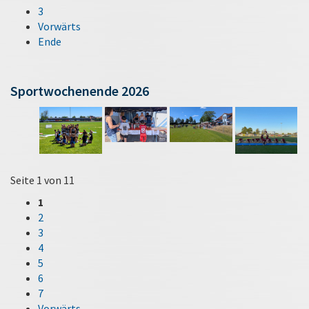
3
Vorwärts
Ende
Sportwochenende 2026
Seite 1 von 11
1
2
3
4
5
6
7
Vorwärts