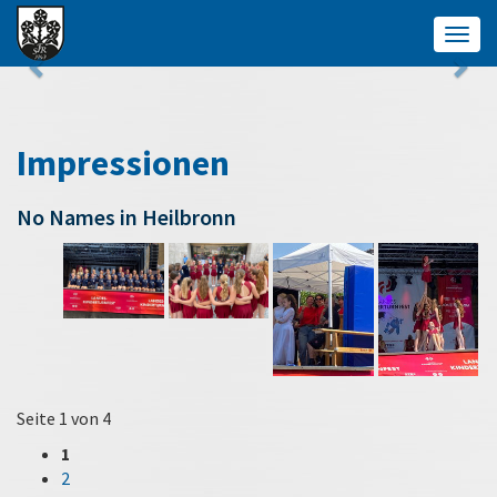
Togg
navig
Impressionen
No Names in Heilbronn
Seite 1 von 4
1
2