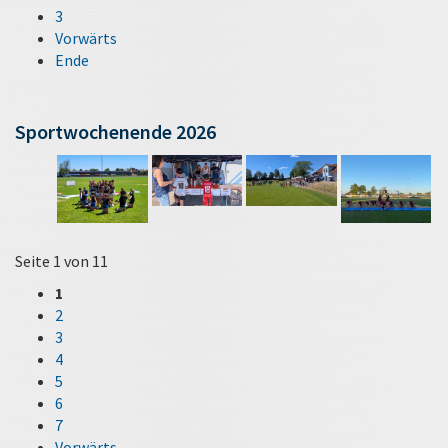
3
Vorwärts
Ende
Sportwochenende 2026
Seite 1 von 11
1
2
3
4
5
6
7
Vorwärts