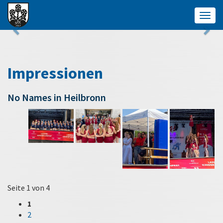
Togg
navig
Impressionen
No Names in Heilbronn
Seite 1 von 4
1
2