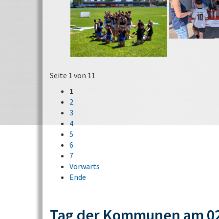
Seite 1 von 11
1
2
3
4
5
6
7
Vorwärts
Ende
Tag der Kommunen am 02