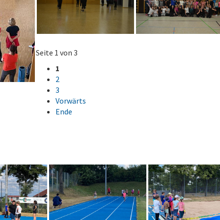
Seite 1 von 3
1
2
3
Vorwärts
Ende