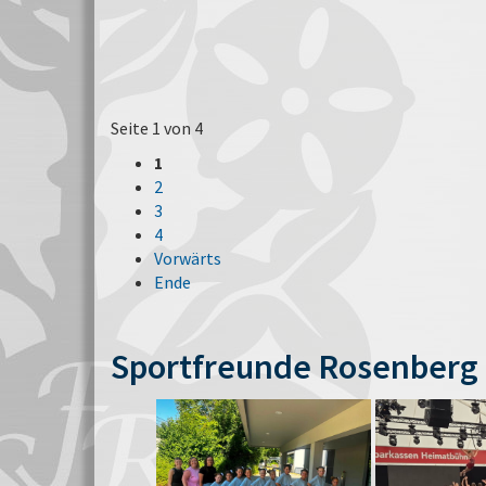
Seite 1 von 4
1
2
3
4
Vorwärts
Ende
Sportfreunde Rosenberg 