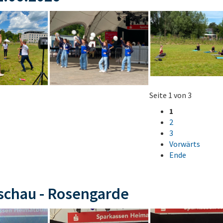
Seite 1 von 3
1
2
3
Vorwärts
Ende
schau - Rosengarde