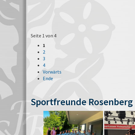
Seite 1 von 4
1
2
3
4
Vorwärts
Ende
Sportfreunde Rosenberg 