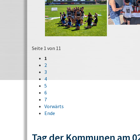
Seite 1 von 11
1
2
3
4
5
6
7
Vorwärts
Ende
Tag der Kommunen am 02