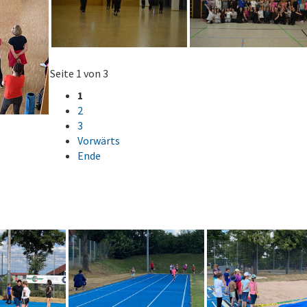
Seite 1 von 3
1
2
3
Vorwärts
Ende