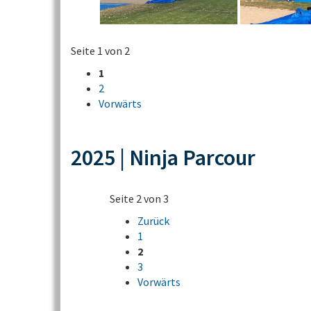
Seite 1 von 2
1
2
Vorwärts
2025 | Ninja Parcour
Seite 2 von 3
Zurück
1
2
3
Vorwärts