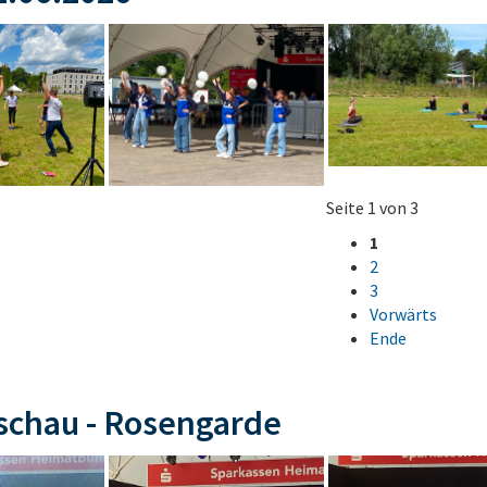
Seite 1 von 3
1
2
3
Vorwärts
Ende
schau - Rosengarde