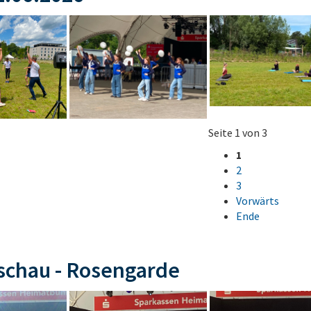
Seite 1 von 3
1
2
3
Vorwärts
Ende
schau - Rosengarde