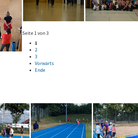
Seite 1 von 3
1
2
3
Vorwärts
Ende