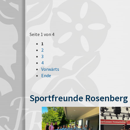
Seite 1 von 4
1
2
3
4
Vorwärts
Ende
Sportfreunde Rosenberg 