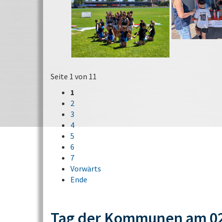
Seite 1 von 11
1
2
3
4
5
6
7
Vorwärts
Ende
Tag der Kommunen am 02