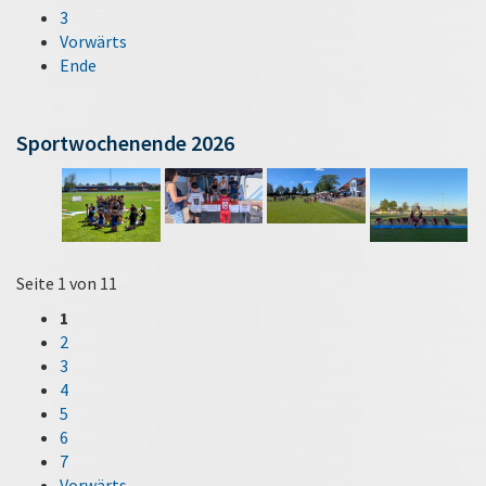
3
Vorwärts
Ende
Sportwochenende 2026
Seite 1 von 11
1
2
3
4
5
6
7
Vorwärts