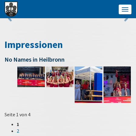
Togg
navig
Impressionen
No Names in Heilbronn
Seite 1 von 4
1
2