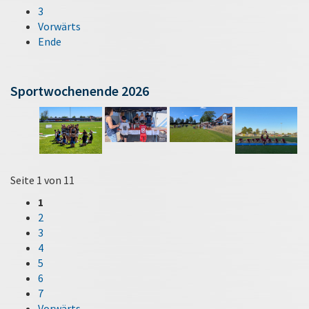
3
Vorwärts
Ende
Sportwochenende 2026
Seite 1 von 11
1
2
3
4
5
6
7
Vorwärts