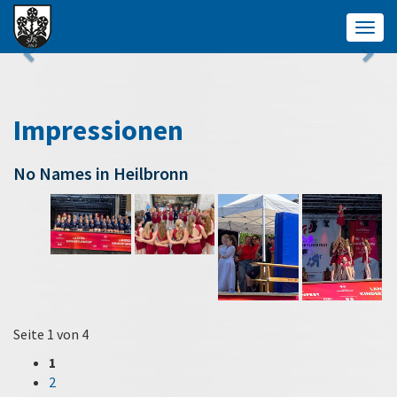
Togg
navig
Impressionen
No Names in Heilbronn
Seite 1 von 4
1
2