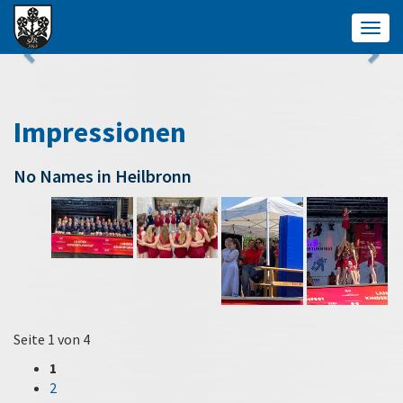
Togg
navig
Impressionen
No Names in Heilbronn
Seite 1 von 4
1
2