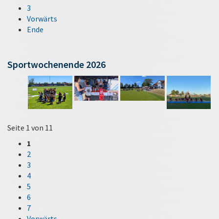
3
Vorwärts
Ende
Sportwochenende 2026
Seite 1 von 11
1
2
3
4
5
6
7
Vorwärts