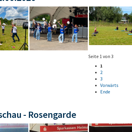
Seite 1 von 3
1
2
3
Vorwärts
Ende
schau - Rosengarde