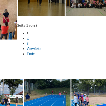
Seite 1 von 3
1
2
3
Vorwärts
Ende