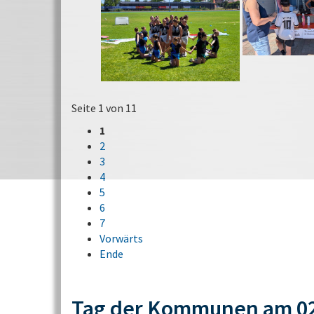
Seite 1 von 11
1
2
3
4
5
6
7
Vorwärts
Ende
Tag der Kommunen am 02