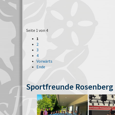
Seite 1 von 4
1
2
3
4
Vorwärts
Ende
Sportfreunde Rosenberg 