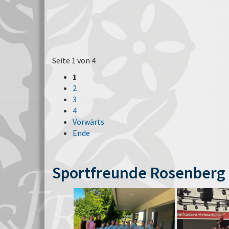
Seite 1 von 4
1
2
3
4
Vorwärts
Ende
Sportfreunde Rosenberg 