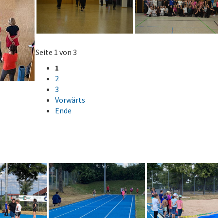
Seite 1 von 3
1
2
3
Vorwärts
Ende