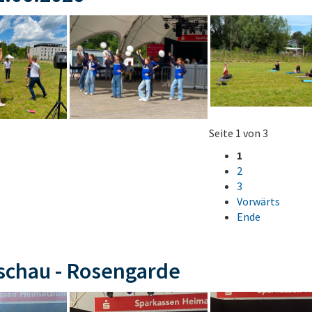
Seite 1 von 3
1
2
3
Vorwärts
Ende
schau - Rosengarde