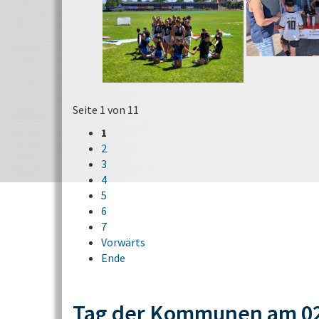
Seite 1 von 11
1
2
3
4
5
6
7
Vorwärts
Ende
Tag der Kommunen am 02