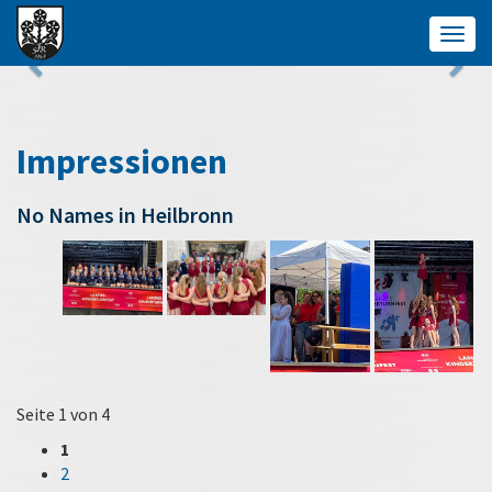
Togg
navig
Impressionen
No Names in Heilbronn
Seite 1 von 4
1
2