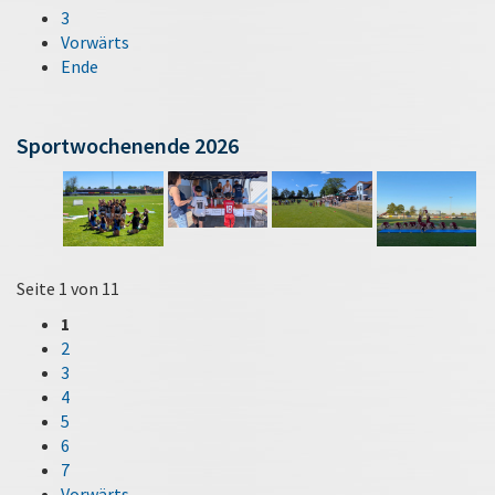
3
Vorwärts
Ende
Sportwochenende 2026
Seite 1 von 11
1
2
3
4
5
6
7
Vorwärts