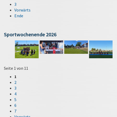
3
Vorwärts
Ende
Sportwochenende 2026
Seite 1 von 11
1
2
3
4
5
6
7
Vorwärts