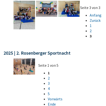
Seite 3 von 3
Anfang
Zurück
1
2
3
2025 | 2. Rosenberger Sportnacht
Seite 1 von 5
1
2
3
4
5
Vorwärts
Ende