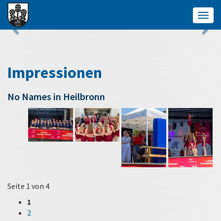
Togg
navig
Impressionen
No Names in Heilbronn
Seite 1 von 4
1
2