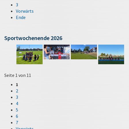
3
Vorwärts
Ende
Sportwochenende 2026
Seite 1 von 11
1
2
3
4
5
6
7
Vorwärts