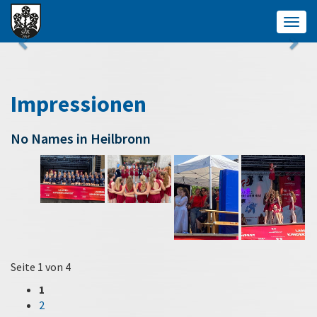
Togg
navig
Impressionen
No Names in Heilbronn
Seite 1 von 4
1
2