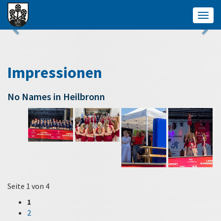
Togg
navig
Impressionen
No Names in Heilbronn
Seite 1 von 4
1
2