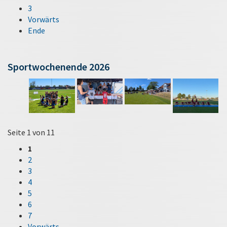
3
Vorwärts
Ende
Sportwochenende 2026
Seite 1 von 11
1
2
3
4
5
6
7
Vorwärts