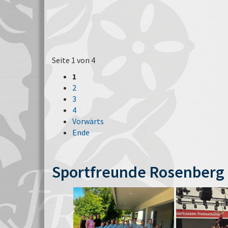
Seite 1 von 4
1
2
3
4
Vorwärts
Ende
Sportfreunde Rosenberg 