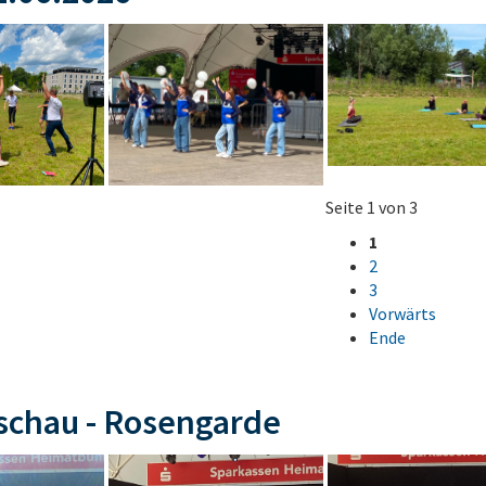
Seite 1 von 3
1
2
3
Vorwärts
Ende
schau - Rosengarde