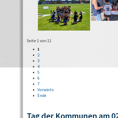
Seite 1 von 11
1
2
3
4
5
6
7
Vorwärts
Ende
Tag der Kommunen am 02