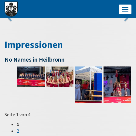
Togg
navig
Impressionen
No Names in Heilbronn
Seite 1 von 4
1
2