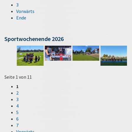
3
Vorwärts
Ende
Sportwochenende 2026
Seite 1 von 11
1
2
3
4
5
6
7
Vorwärts