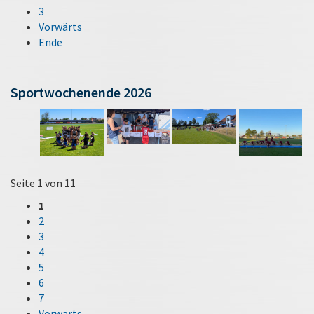
3
Vorwärts
Ende
Sportwochenende 2026
Seite 1 von 11
1
2
3
4
5
6
7
Vorwärts