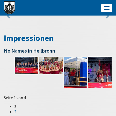
Togg
navig
Impressionen
No Names in Heilbronn
Seite 1 von 4
1
2