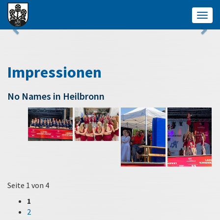
Togg
navig
Impressionen
No Names in Heilbronn
Seite 1 von 4
1
2