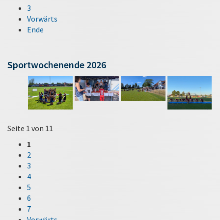
3
Vorwärts
Ende
Sportwochenende 2026
Seite 1 von 11
1
2
3
4
5
6
7
Vorwärts