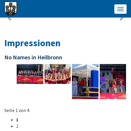
Togg
navig
Impressionen
No Names in Heilbronn
Seite 1 von 4
1
2