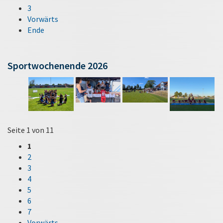
3
Vorwärts
Ende
Sportwochenende 2026
Seite 1 von 11
1
2
3
4
5
6
7
Vorwärts