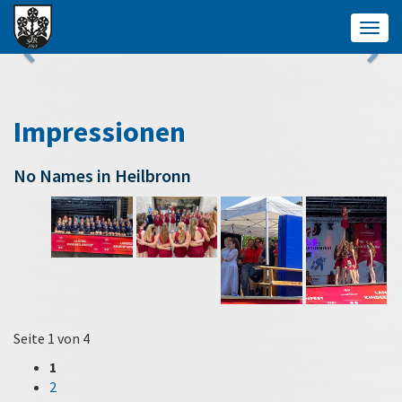
Togg
navig
Impressionen
No Names in Heilbronn
Seite 1 von 4
1
2